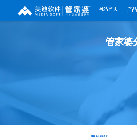
网站首页
产
列
财工贸系列
分销系列
服装系列
管家婆分
RP
管家婆工贸PRO
管家婆分销ERP A8
管家婆服装DRP
I
管家婆工贸M系列
管家婆分销ERP S3
管家婆服装net
煌
管家婆工贸ERP
管家婆分销ERP V3
管家婆服装SII
版
管家婆财贸C系列
管家婆分销ERP V1
管家婆服装普及
版
管家婆财贸双全
管家婆D9 SAAS
管家婆ishop SAA
柜
管家婆财务版