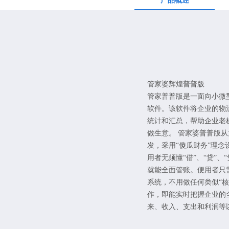
产品概述
管家婆辉煌普普版
管家普普版是一面向小微
软件。该软件将企业的物
统计和汇总，帮助企业老
做生意。 管家婆普普版
发，采用“傻瓜财务”理
用者无须懂“借”、“贷”、
就能全面管账。便用者只
系统，不用做任何类似“核算
作，即能实时把握企业的
来、收入、支出和利润等