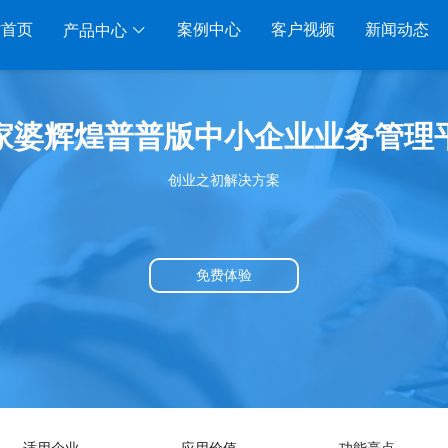
站首页
案例中心
客户视频
新闻动态
产品中心
服装系列
行业系列
电子商务
家婆辉煌普普版中小企业业务管理
管家婆服装DRP
千方百剂医药药械
管家婆全渠道
管家
创业之初解决方案
家婆服装net
管家婆汽配汽修
SAAS
管家婆云ERP
物联通
家婆服装SII
管家婆母婴用品
SAAS
管家婆订货易
手持开
管家婆服装普及版
管家婆皮革布匹
管家婆易会员
物联
免费体验
家婆ishop SAAS
管家婆五金建材
有赞商城O2O
美迪
SAAS
物联通客户通
管家