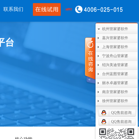
联系我们
杭州管家婆软件
移动应用
CRM OA
其他产品
嘉兴管家婆软件
平台
婆物联通手机
管家婆协同CRM
管家婆开票通
上海管家婆软件
宁波舟山管家婆
WMS
腾讯企业微信
美迪设备数采
绍兴美迪管家婆
单PDA
阿里钉钉
管家婆二次开发
台州蓝图管家婆
丽水卓越管家婆
通果易
管家婆天通眼
管家婆支付通
南京管家婆软件
数据通
任我行指掌天下
管家婆云平台
徐州管家婆软件
婆掌上工厂
美迪MES系统
QQ售前咨询
管家婆服务通
QQ售前咨询