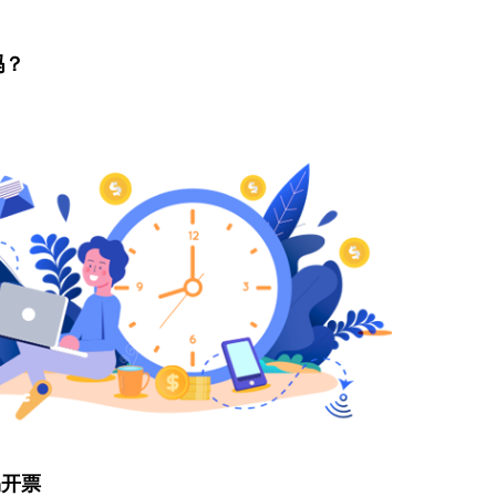
吗？
易开票