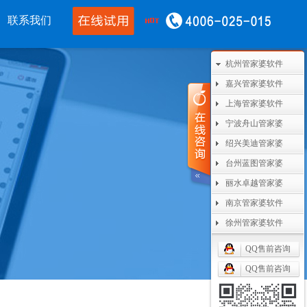
联系我们
杭州管家婆软件
移动应用
CRM OA
其他产品
嘉兴管家婆软件
婆物联通手机
管家婆协同CRM
管家婆开票通
上海管家婆软件
宁波舟山管家婆
WMS
腾讯企业微信
美迪设备数采
绍兴美迪管家婆
单PDA
阿里钉钉
管家婆二次开发
台州蓝图管家婆
丽水卓越管家婆
通果易
管家婆天通眼
管家婆支付通
南京管家婆软件
数据通
任我行指掌天下
管家婆云平台
徐州管家婆软件
婆掌上工厂
美迪MES系统
QQ售前咨询
管家婆服务通
QQ售前咨询