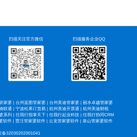
扫描关注官方微信
扫描服务企业QQ
家婆 |
台州蓝图管家婆 |
台州美迪管家婆 |
丽水卓越管家婆
联通 |
宁波松果订货易 |
杭州美迪开票通 |
杭州美迪财税
系列 |
任我行指掌天下 |
任我行起业科技 |
任我行协同CRM
软件 |
贾汪管家婆软件 |
云龙管家婆软件 |
泉山管家婆软件
32030202001041