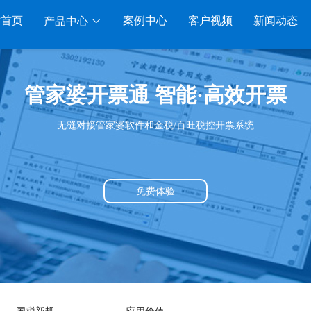
站首页
案例中心
客户视频
新闻动态
产品中心
服装系列
行业系列
电子商务
管家婆开票通 智能·高效开票
管家婆服装DRP
千方百剂医药药械
管家婆全渠道
管家
无缝对接管家婆软件和金税/百旺税控开票系统
家婆服装net
管家婆汽配汽修
SAAS
管家婆云ERP
物联通
家婆服装SII
管家婆母婴用品
SAAS
管家婆订货易
手持开
管家婆服装普及版
管家婆皮革布匹
管家婆易会员
物联
免费体验
家婆ishop SAAS
管家婆五金建材
有赞商城O2O
美迪
SAAS
物联通客户通
管家