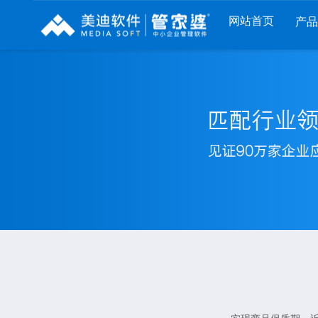
网站首页
产
列
财工贸系列
分销系列
服装系列
RP
管家婆工贸PRO
管家婆分销ERP A8
管家婆服装DRP
I
管家婆工贸M系列
管家婆分销ERP S3
管家婆服装net
煌
管家婆工贸ERP
管家婆分销ERP V3
管家婆服装SII
版
管家婆财贸C系列
管家婆分销ERP V1
管家婆服装普及
版
管家婆财贸双全
管家婆D9 SAAS
管家婆ishop SAA
柜
管家婆财务版