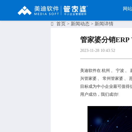
网
首页
>
新闻动态
> 新闻详情
辉煌系列
财工贸系列
分销系列
管家婆分销ERP 
管家婆辉煌ERP
管家婆工贸PRO
管家婆分销ERP A8
2023-11-28 10:43:52
管家婆辉煌II
管家婆工贸M系列
管家婆分销ERP S3
管
管家婆云辉煌
管家婆工贸ERP
管家婆分销ERP V3
管
美迪软件在
杭州
、
宁波
、
兴管家婆
、
常州管家婆
、
管家婆普及版
管家婆财贸C系列
管家婆分销ERP V1
目标成为中小企业最可值得信
管家婆普普版
管家婆财贸双全
管家婆D9 SAAS
管
用户成功，我们成功!
管家婆熊掌柜
管家婆财务版