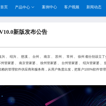
站首页
案例中心
客户视频
新闻动态
产品中心
服装系列
行业系列
电子商务
V10.0新版发布公告
管家婆服装DRP
千方百剂医药药械
管家婆全渠道
管家
家婆服装net
管家婆汽配汽修
SAAS
管家婆云ERP
物联通
家婆服装SII
管家婆母婴用品
SAAS
管家婆订货易
手持开
嘉兴
、
绍兴
、
慈溪
、
台州
、
南京
、
苏州
、
常州
、
徐州
都分别设立了
苏州管家婆
、
南京管家婆
、
徐州管家婆
、
台州管家婆
、
绍兴管家婆
、
管家婆服装普及版
管家婆皮革布匹
管家婆易会员
物联
赖的管理软件供应商和服务商，从用户角度出发，把客户100%软件管理
家婆ishop SAAS
管家婆五金建材
有赞商城O2O
美迪
SAAS
物联通客户通
管家