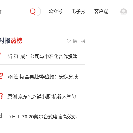
公众号
电子报
客户端
时报
热榜
换一换
新 和 !成：公司与中石化合作投建的液体蛋氨酸产品已开始销售
泽{连}斯基再赴!华盛顿：安保分歧收窄、领土分歧难越
原创 京东“七?鲜小厨”机器人掌勺遇爆单，中餐后厨迎来“AI风暴”！
D,ELL 70.20戴尔台式电脑高效办公伙伴优惠价