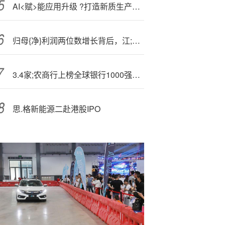
AI<赋>能应用升级 ?打造新质生产力｜《万达信息人工智能应用场景白皮书 2025》重磅发布
归母{净}利润两位数增长背后，江;阴银行两大主营收入为何下降？
3.4家;农商行上榜全球银行1000强，22家冲进500强！全名单来了→
思.格新能源二赴港股IPO