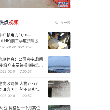
热点
视频
换一换
中广核电力(0,18—
16.HK)前三季度归属股东
净利润同比减少14.1%
2026-01-31 05:13:57
光庭信息：公司直接或!间
接:客户主要包括电装集
团、日产汽车、本田汽
2026-02-01 17:50:57
车、极氪汽车等
意向收购恒!大物<业>？
华润方面回应“不属实”，
中海方面回应“不掌握具
2026-02-01 11:20:57
体情况”
大‘豆’价格创一个月高位