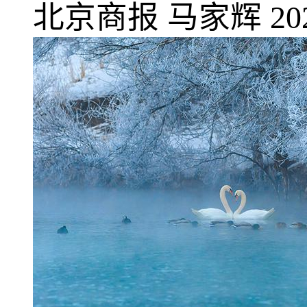
北京商报
马家辉
20