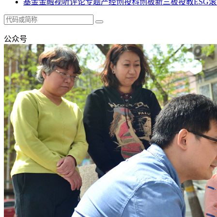
基金
金融
视听
评论
专题
产经
创投
科创板
新三板
投教
ESG
滚
公众号