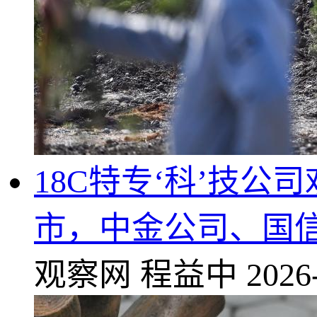
18C特专‘科’技公
市，中金公司、国
观察网
程益中
2026