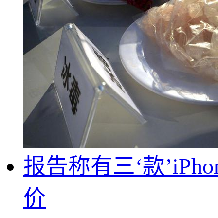
报告称有三‘款’iPh
价