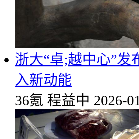
浙大“卓;越中心”
入新动能
36氪
程益中
2026-01