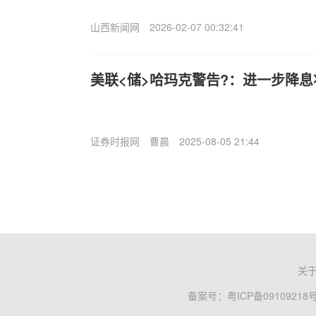
山西新闻网
2026-02-07 00:32:41
美联<储>哈玛克警告?：进一步降
证券时报网
曹晨
2025-08-05 21:44
关
备案号：
粤ICP备09109218