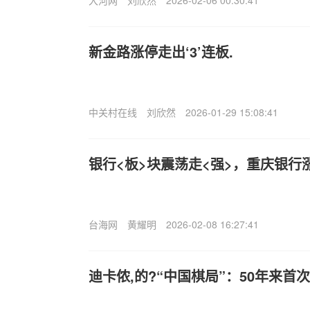
大河网
刘欣然
2026-02-06 00:30:41
新金路涨停走出‘3’连板.
中关村在线
刘欣然
2026-01-29 15:08:41
银行<板>块震荡走<强>，重庆银行
台海网
黄耀明
2026-02-08 16:27:41
迪卡侬,的?“中国棋局”：50年来