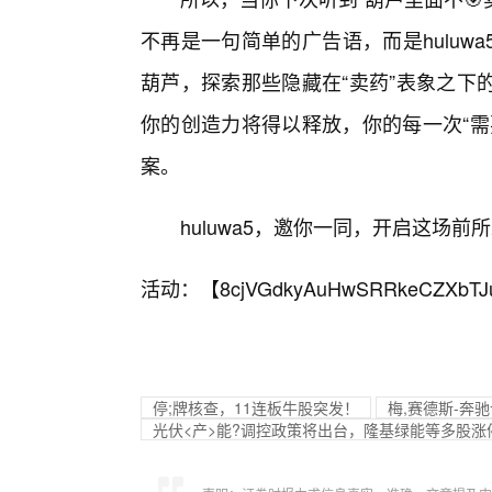
不再是一句简单的广告语，而是hulu
葫芦，探索那些隐藏在“卖药”表象之下
你的创造力将得以释放，你的每一次“需
案。
huluwa5，邀你一同，开启这场
活动：【
8cjVGdkyAuHwSRRkeCZXbTJ
停;牌核查，11连板牛股突发！
梅,赛德斯-奔
光伏<产>能?调控政策将出台，隆基绿能等多股涨