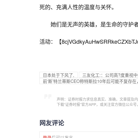
死的、充满人性的温度与关怀。
她们是无声的英雄，是生命的守护
活动：【
8cjVGdkyAuHwSRRkeCZXbTJ
日本处于下风了,
三友化工:：公司高?度重视
前‘斯’特兰蒂斯CEO称特斯拉10年后可能不复存
声明：证券时报力求信息真实、准确，文章提及内
下载“证券时报”官方APP，或关注官方微信公众
网友评论
登录
后可以发言