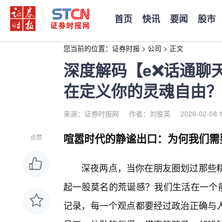
首页
快讯
要闻
股市
您当前的位置：
证券时报
>
公司
>
正文
深度解码【e❌话通聊天
在定义你的灵魂自由？
来源：证券时报网
作者：刘俊英
2026-02-08 
喧嚣时代的静谧出口：为何我们需
点赞
深夜两点，当你在朋友圈划过那些精
起一股莫名的荒诞感？我们生活在一个前
记录，每一个观点都要经过政治正确与人