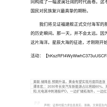
同构成了一幅波澜壮阔的时代画卷。这
国民对民族复兴最真挚的期盼。
我们将见证福建舰正式交付海军的
的历史瞬间。那一天，并不会太远。因
这片海洋。星辰大海的征途，才刚刚开
活动：【
hKszRFt4WyWwhC373uUSCF
美联.储降息.预期升温，黄金有望实现月度四连涨
谭本宏,：2030年长安汽车新能源占比将超60%、
阳,光电源冲刺港股IPO，一边扩储拓海外，一边扛
声明：证券时报力求信息真实、准确，文章提及内