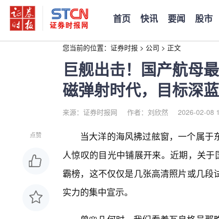
首页
快讯
要闻
股市
您当前的位置：
证券时报
>
公司
>
正文
巨舰出击！国产航母最
磁弹射时代，目标深蓝
来源：证券时报网
作者：刘欣然
2026-02-08 
当大洋的海风拂过舷窗，一个属于
点赞
人惊叹的目光中铺展开来。近期，关于国
霸榜，这不仅仅是几张高清照片或几段
实力的集中宣示。