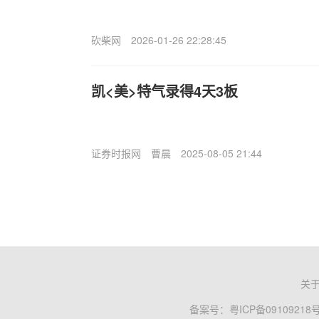
砍柴网
2026-01-26 22:28:45
凯<美>特气录得4天3板
证券时报网
曹晨
2025-08-05 21:44
关
备案号：
粤ICP备09109218