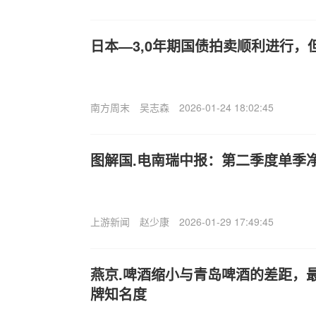
日本—3,0年期国债拍卖顺利进行，
南方周末
吴志森
2026-01-24 18:02:45
图解国.电南瑞中报：第二季度单季净
上游新闻
赵少康
2026-01-29 17:49:45
燕京.啤酒缩小与青岛啤酒的差距，
牌知名度