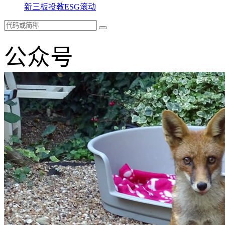
新三板
投教
ESG
滚动
公众号