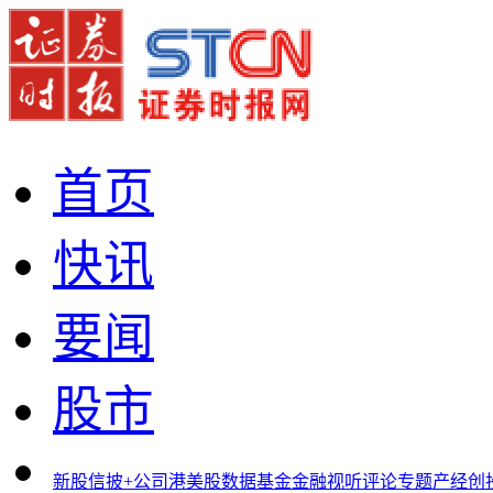
首页
快讯
要闻
股市
新股
信披+
公司
港美股
数据
基金
金融
视听
评论
专题
产经
创