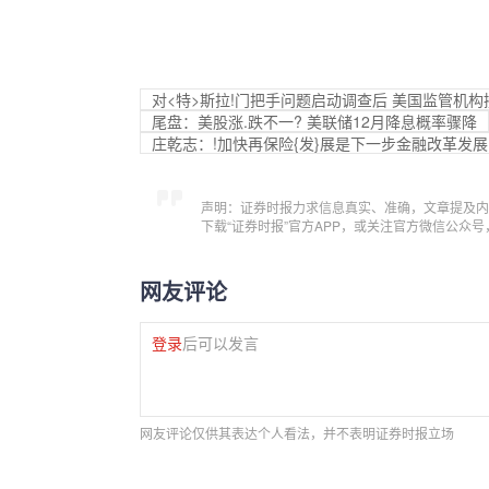
对<特>斯拉!门把手问题启动调查后 美国监管机
尾盘：美股涨.跌不一? 美联储12月降息概率骤降
庄乾志：!加快再保险{发}展是下一步金融改革发
声明：证券时报力求信息真实、准确，文章提及内
下载“证券时报”官方APP，或关注官方微信公众
网友评论
登录
后可以发言
网友评论仅供其表达个人看法，并不表明证券时报立场