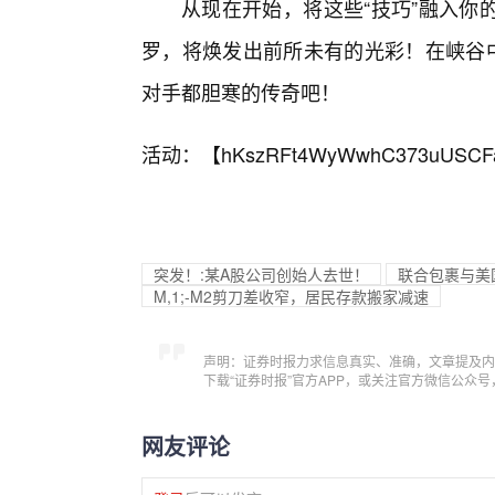
从现在开始，将这些“技巧”融入你
罗，将焕发出前所未有的光彩！在峡谷中
对手都胆寒的传奇吧！
活动：【
hKszRFt4WyWwhC373uUSCF
突发！:某A股公司创始人去世！
联合包裹与美
M,1;-M2剪刀差收窄，居民存款搬家减速
声明：证券时报力求信息真实、准确，文章提及内
下载“证券时报”官方APP，或关注官方微信公众
网友评论