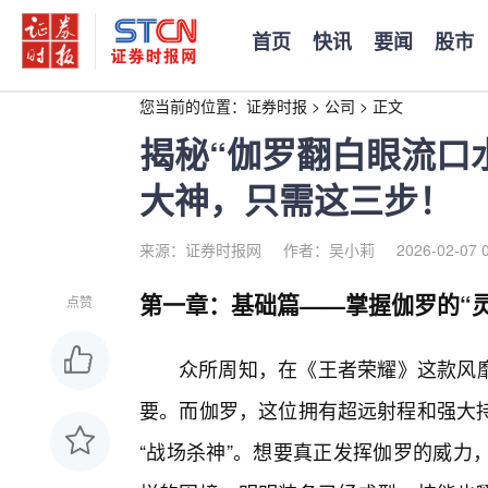
首页
快讯
要闻
股市
您当前的位置：
证券时报
>
公司
>
正文
揭秘“伽罗翻白眼流口
大神，只需这三步！
来源：证券时报网
作者：吴小莉
2026-02-07 
第一章：基础篇——掌握伽罗的“灵
点赞
众所周知，在《王者荣耀》这款风靡
要。而伽罗，这位拥有超远射程和强大
“战场杀神”。想要真正发挥伽罗的威力