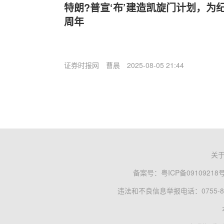
特朗?普宣‘布’建造凯旋门计划，为纪
周年
证券时报网
曹晨
2025-08-05 21:44
关
备案号：
粤ICP备09109218
违法和不良信息举报电话：0755-83